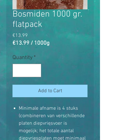
Bosmiden 1000 gr.
flatpack
Price
€13.99
€13.99
/
1000g
€13.99
per
Quantity
*
1000
Grams
Add to Cart
Minimale afname is 4 stuks
(combineren van verschillende
platen diepvriesvoer is
mogelijk; het totale aantal
diepvriesplaten moet minimaal