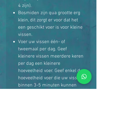
4 zijn).
Bosmiden zijn qua grootte erg
klein, dit zorgt er voor dat het
een geschikt voer is voor kleine
vissen.
Voer uw vissen één- of
tweemaal per dag. Geef
kleinere vissen meerdere keren
per dag een kleinere
hoeveelheid voer. Geef enkel de
hoeveelheid voer die uw vissen
binnen 3-5 minuten kunnen
consumeren.
Analyse:
Ruw eiwit, 3.4% minimaal.
Ruw vet, 0.8% minimaal.
Ruwe vezels, 0.5%
maximaal.