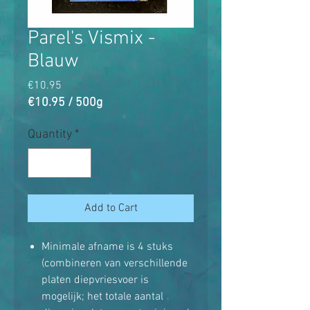
Parel's Vismix -
Blauw
Price
€10.95
€10.95
/
500g
€10.95
per
Quantity
*
500
Grams
Add to Cart
Minimale afname is 4 stuks
(combineren van verschillende
platen diepvriesvoer is
mogelijk; het totale aantal